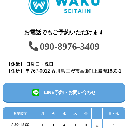
お電話でもご予約いただけます
090-8976-3409
【休業】
日曜日・祝日
【住所】
〒767-0012 香川県 三豊市高瀬町上勝間1880-1
LINE予約・お問い合わせ
営業時間
月
火
水
木
金
土
日・祝
8:30~18:00
●
●
▲
●
●
△
×