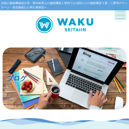
当院の施術機器紹介②・県内初導入の施術機器と県内では当院だけの施術機器３選｜三豊市のマッ
サージ・美容施術なら和久整体院へ
ブログ