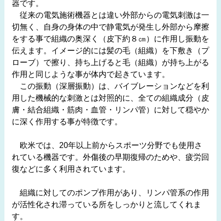
器です。
従来の電気施術機器とは違い外部からの電気刺激は一
切無く、自身の身体の中で静電気が発生し外部から摩擦
をする事で組織の奥深く（皮下約８㎝）に作用し振動を
伝えます。イメージ的には髪の毛（組織）を下敷き（プ
ローブ）で擦り、持ち上げると毛（組織）が持ち上がる
作用と同じような事が体内で起きています。
この振動（深層振動）は、バイブレーションなどを利
用した機械的な刺激とは対照的に、全ての組織成分（皮
膚・結合組織・筋肉・血管・リンパ管）に対して穏やか
に深く作用する事が特徴です。
欧米では、20年以上前からスポーツ分野でも使用さ
れている機器です。外傷後の早期復帰のためや、疲労回
復などに多く利用されています。
組織に対してのポンプ作用があり、リンパ管系の作用
が活性化され滞っている所をしっかりと流してくれま
す。