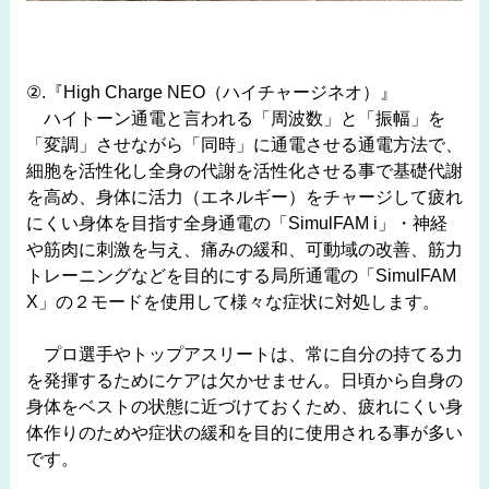
②.『High Charge NEO（ハイチャージネオ）』
ハイトーン通電と言われる「周波数」と「振幅」を
「変調」させながら「同時」に通電させる通電方法で、
細胞を活性化し全身の代謝を活性化させる事で基礎代謝
を高め、身体に活力（エネルギー）をチャージして疲れ
にくい身体を目指す全身通電の「SimulFAM i」・神経
や筋肉に刺激を与え、痛みの緩和、可動域の改善、筋力
トレーニングなどを目的にする局所通電の「SimulFAM
X」の２モードを使用して様々な症状に対処します。
プロ選手やトップアスリートは、常に自分の持てる力
を発揮するためにケアは欠かせません。日頃から自身の
身体をベストの状態に近づけておくため、疲れにくい身
体作りのためや症状の緩和を目的に使用される事が多い
です。