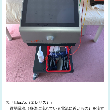
③.『ElesAs（エレサス）』
微弱電流（身体に流れている電流に近いもの）を流す