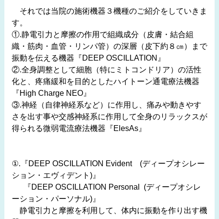
それでは当院の施術機器３機種のご紹介をしていきま
す。
①.静電引力と摩擦の作用で組織成分（皮膚・結合組
織・筋肉・血管・リンパ管）の深層（皮下約８㎝）まで
振動を伝える機器『DEEP OSCILLATION』
②.全身調整として細胞（特にミトコンドリア）の活性
化と、疼痛緩和を目的としたハイトーン通電療法機器
『High Charge NEO』
③.神経（自律神経系など）に作用し、痛みや動きやす
さを出す事や交感神経系に作用して全身のリラックスが
得られる微弱電流療法機器『ElesAs』
①.『DEEP OSCILLATION Evident (ディープオシレー
ション・エヴィデント)』
『DEEP OSCILLATION Personal (ディープオシレ
ーション・パーソナル)』
静電引力と摩擦を利用して、体内に振動を作り出す機